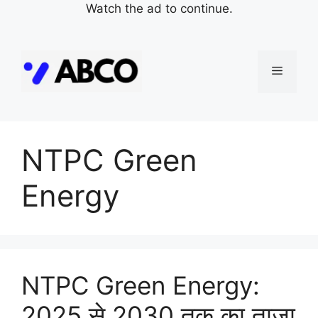
Watch the ad to continue.
Skip
to
Menu
content
NTPC Green
Energy
NTPC Green Energy:
2025 से 2030 तक का ताजा