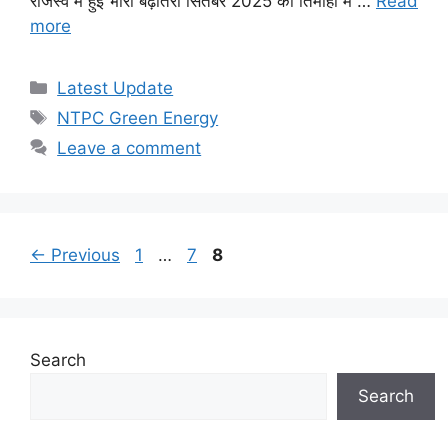
राजस्व में हुई भारी बढ़ोतरी सितंबर 2025 की तिमाही में …
Read
more
Categories
Latest Update
Tags
NTPC Green Energy
Leave a comment
Page
Page
Page
←
Previous
1
…
7
8
Search
Search